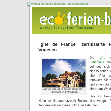
„gîte de France“ zertifizierte 
Vogesen
Die
„gîte d
Ferienvilla
von
befindet sic
elsässischen 
alte Villa w
renoviert. Sie 
und einen Gar
direkt am Wald
lass uns das Leben einfach geniessen ...
Ferienvilla LA SAPINIERE
Das Dorf Tanne
Höhe im Naturschutzpark Ballons des Vosges. V
Tannenkirch ein idealer Ort zum Urlauben.