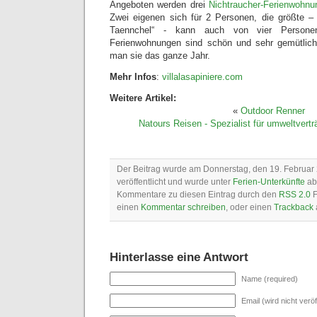
Angeboten werden drei
Nichtraucher-Ferienwohnu
Zwei eigenen sich für 2 Personen, die größte –
Taennchel“ - kann auch von vier Persone
Ferienwohnungen sind schön und sehr gemütlich 
man sie das ganze Jahr.
Mehr Infos
:
villalasapiniere.com
Weitere Artikel:
«
Outdoor Renner
Natours Reisen - Spezialist für umweltvertr
Der Beitrag wurde am Donnerstag, den 19. Februar
veröffentlicht und wurde unter
Ferien-Unterkünfte
abg
Kommentare zu diesen Eintrag durch den
RSS 2.0
F
einen
Kommentar schreiben
, oder einen
Trackback
Hinterlasse eine Antwort
Name (required)
Email (wird nicht veröf