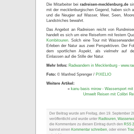
Die Mitarbeiter bei
radreisen-mecklenburg.de
si
mit der mecklenburgischen Gegend, haben sich a
und die Neugier auf Wasser, Meer, Seen, Moor
Landstriches bewahrt.
Das Angebot an Radreisen reicht von Rundreisen
handelt es sich um eine Reiseform mit festem Quar
Kombitouren
. Solch eine Tour mit Wasserwanderb
Erleben der Natur aus zwei Perspektiven. Der Fok
dem sportlichen Aspekt, als vielmehr auf 
Einlassen auf die Stille der Natur.
Mehr Infos:
Radwandern in Mecklenburg - www.ra
Foto:
© Manfred Sprenger /
PIXELIO
Weitere Artikel:
«
kanu basis mirow - Wassersport mit
Umwelt Reisen mit Colibri Re
Der Beitrag wurde am Freitag, den 19. September 
veröffentlicht und wurde unter
Radtouren
,
Wasserwa
die Kommentare zu diesen Eintrag durch den
RSS 2
kannst einen
Kommentar schreiben
, oder einen
Tra